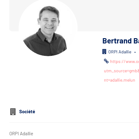
Bertrand B
ORPI Adallie
•
https://www.or
utm_source=gmb
nt=adallie.melun
Société
ORPI Adallie