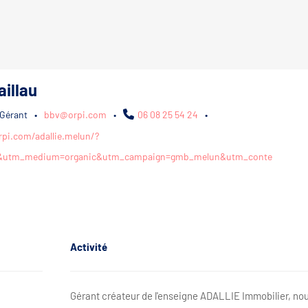
aillau
Gérant
•
bbv@orpi.com
•
06 08 25 54 24
•
pi.com/adallie.melun/?
&utm_medium=organic&utm_campaign=gmb_melun&utm_conte
Activité
Gérant créateur de l'enseigne ADALLIE Immobilier, nou