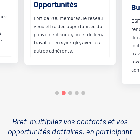
Business
C
éseau
ESF vous permettra de
E
és de
rencontrer de nombreux
i
lien,
dirigeants locaux, et ainsi de
o
 les
multiplier les chances de
m
travailler ensemble afin de
c
favoriser les sociétés
adhérentes.
Bref, multipliez vos contacts et vos
opportunités d'affaires, en participant