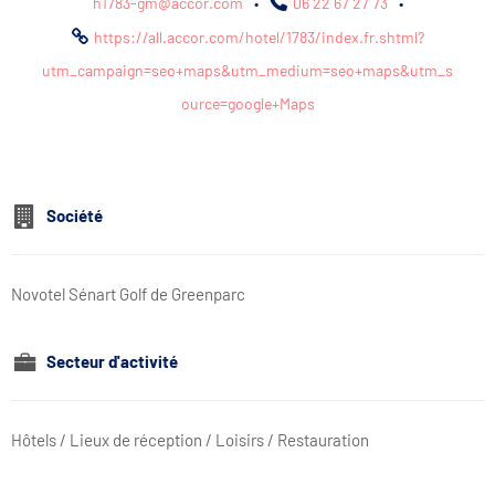
h1783-gm@accor.com
•
06 22 67 27 73
•
https://all.accor.com/hotel/1783/index.fr.shtml?
utm_campaign=seo+maps&utm_medium=seo+maps&utm_s
ource=google+Maps
Société
Novotel Sénart Golf de Greenparc
Secteur d'activité
Hôtels / Lieux de réception / Loisirs / Restauration