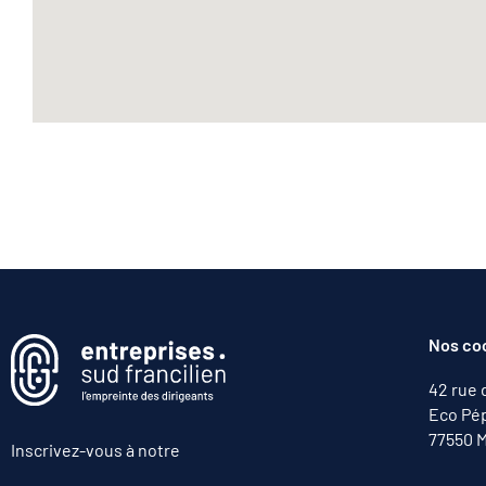
Nos co
42 rue 
Eco Pép
77550 M
Inscrivez-vous à notre