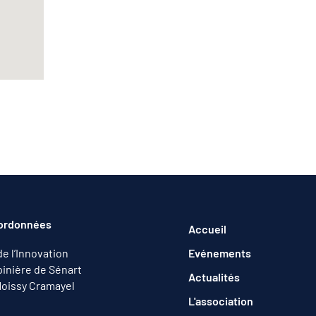
ordonnées
Accueil
de l’Innovation
Evénements
inière de Sénart
Actualités
oissy Cramayel
L'association