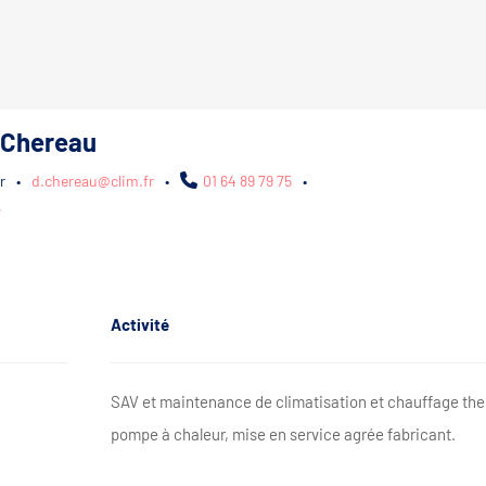
 Chereau
r
•
d.chereau@clim.fr
•
01 64 89 79 75
•
/
Activité
SAV et maintenance de climatisation et chauffage t
pompe à chaleur, mise en service agrée fabricant.