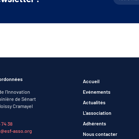
ordonnées
Accueil
de l’Innovation
Evénements
inière de Sénart
Actualités
oissy Cramayel
L'association
Adhérents
5 74 38
t@esf-asso.org
Nous contacter