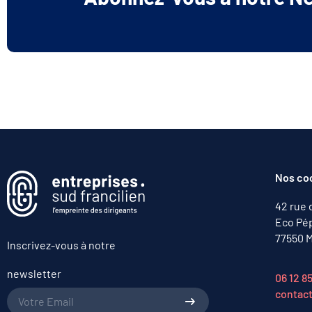
Nos co
42 rue 
Eco Pép
77550 M
Inscrivez-vous à notre
newsletter
06 12 8
contac